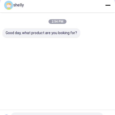
shelly
Ana
Hakkımızda
Bize
Desktop
sayfa
ulaşın
Site
Site Haritası
Privacy Policy
2:54 PM
Kalite
Ekolojik Kağıt Torbaları
Çin fabrikası.Copyright © 2025
Guangzhou Yuxing Printing & Packaging Co., Ltd.. All Rights
Good day, what product are you looking for?
Reserved.
Ev
Ürünler
Hakkımızda