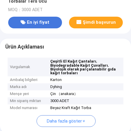
Torbalar Ters Ucu
MOQ：3000 ADET
En iyi fiyat
Şimdi başvurun
Ürün Açıklaması
,
Çeşitli El Kağıt Çantaları
,
Biyodegradable Kağıt Çuvalları
Vurgulamak
Biyolojik olarak parçalanabilir gıda
kağıt torbaları
Ambalaj bilgileri
Karton
Marka adı
Dyhing
Menşe yeri
Çin （anakara）
Min sipariş miktarı
3000 ADET
Model numarası
Beyaz Kraft Kağıt Torba
Daha fazla göster