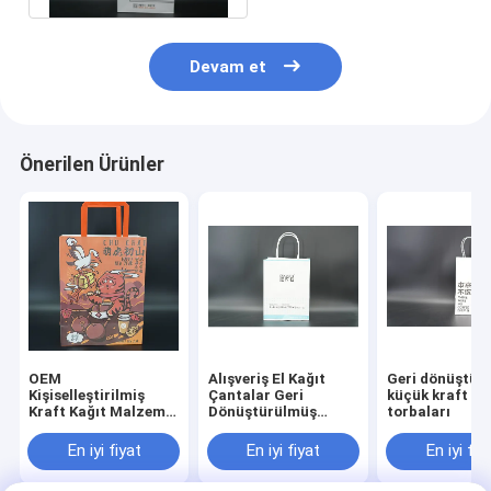
Devam et
Önerilen Ürünler
OEM
Alışveriş El Kağıt
Geri dönüştür
Kişiselleştirilmiş
Çantalar Geri
küçük kraft ka
Kraft Kağıt Malzeme
Dönüştürülmüş
torbaları
Çantaları Yakaları
Beyaz Kağıt Taşıyıcı
Güçlü
Çantalar
En iyi fiyat
En iyi fiyat
En iyi fiy