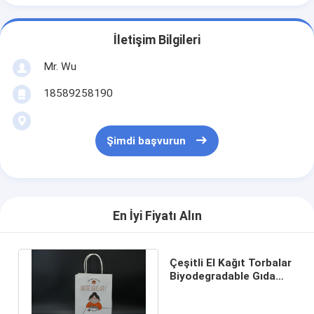
İletişim Bilgileri
Mr. Wu
18589258190
Şimdi başvurun
En İyi Fiyatı Alın
Çeşitli El Kağıt Torbalar
Biyodegradable Gıda
Kağıt Torbalar Ters Ucu