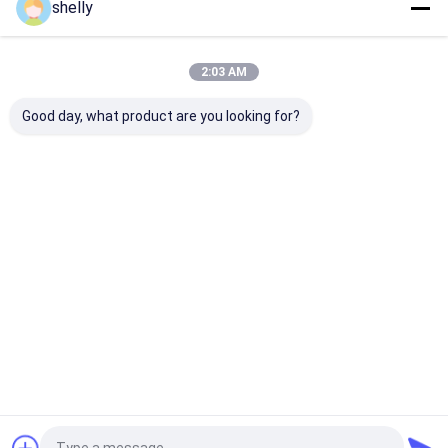
shelly
Ana
Hakkımızda
Bize
Desktop
sayfa
ulaşın
Site
Site Haritası
Privacy Policy
2:03 AM
Kalite
Ekolojik Kağıt Torbaları
Çin fabrikası.Copyright © 2025
Guangzhou Yuxing Printing & Packaging Co., Ltd.. All Rights
Good day, what product are you looking for?
Reserved.
Ev
Ürünler
Hakkımızda