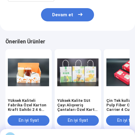
Devam et
Önerilen Ürünler
Yüksek Kaliteli
Yüksek Kalite Süt
Çin Tek kullanı
Fabrika Özel Karton
Çayı Alışveriş
Pulp Fiber Cup
Kraft Sahibi 2 4 6
Çantaları Özel Kartal
Carrier 4 Cup 
Paket İçkiler Taşıyıcı
hediye çantaları
Tray Pulp Mol
Sahibi Kutusu
Kendi rozeti ile
Fiber 4 Cup Dr
En iyi fiyat
En iyi fiyat
En iyi fiy
Dalgalanmış Karton
Carrier