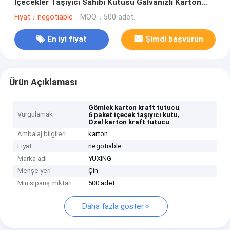
İçecekler Taşıyıcı Sahibi Kutusu Galvanizli Karton
Altı Paket Be
Fiyat：negotiable
MOQ：500 adet.
En iyi fiyat
Şimdi başvurun
Ürün Açıklaması
,
Gömlek karton kraft tutucu
Vurgulamak
,
6 paket içecek taşıyıcı kutu
Özel karton kraft tutucu
Ambalaj bilgileri
karton
Fiyat
negotiable
Marka adı
YUXING
Menşe yeri
Çin
Min sipariş miktarı
500 adet.
Daha fazla göster