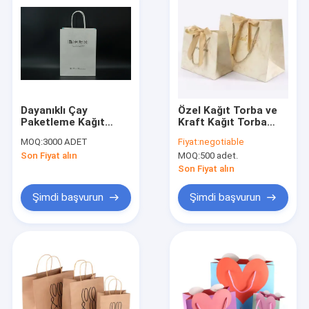
Dayanıklı Çay
Özel Kağıt Torba ve
Paketleme Kağıt
Kraft Kağıt Torba
Torbalar Yumuşak
Ekmek Paketleme ve
MOQ:
3000 ADET
Fiyat:
negotiable
Ağırlıklı Beyaz Hediye
Tavuk Alışveriş
Son Fiyat alın
MOQ:
500 adet.
Torbaları
Torbaları Gıda Paketi
Tek kullanımlık CMYK
Son Fiyat alın
Flexo Baskı
Şimdi başvurun
Şimdi başvurun
Ev
Ürünler
Hakkımızda