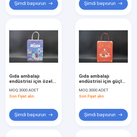
Şimdi başvurun
Şimdi başvurun
Gıda ambalajı
Gıda ambalajı
endüstrisi için özel
endüstrisi için güçlü
basılı kağıt torbaları
küçük özel basılı
MOQ:
3000 ADET
MOQ:
3000 ADET
FSC
kağıt poşetleri
Son Fiyat alın
Son Fiyat alın
Şimdi başvurun
Şimdi başvurun