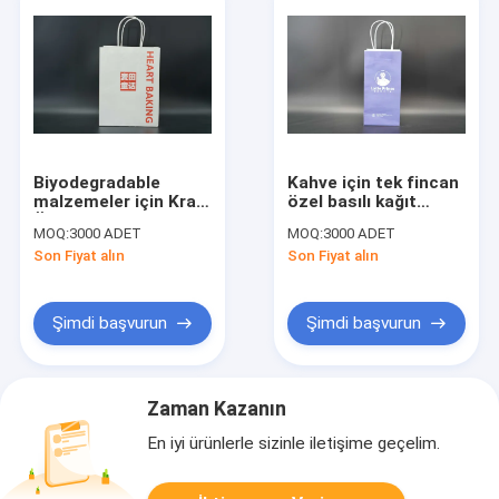
Biyodegradable
Kahve için tek fincan
malzemeler için Kraft
özel basılı kağıt
Özel Basılı Kağıt
torbaları
MOQ:
3000 ADET
MOQ:
3000 ADET
Torbaları
Son Fiyat alın
Son Fiyat alın
Şimdi başvurun
Şimdi başvurun
Zaman Kazanın
En iyi ürünlerle sizinle iletişime geçelim.