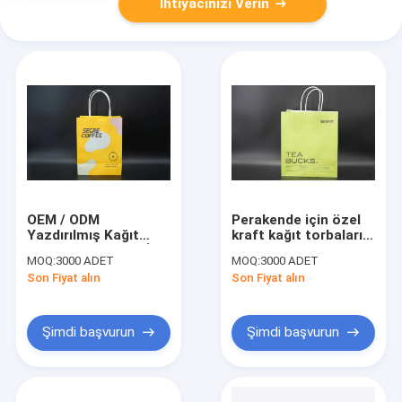
İhtiyacınızı Verin
OEM / ODM
Perakende için özel
Yazdırılmış Kağıt
kraft kağıt torbaları
Taşıyıcı Çantaları İş
çift fincan kağıt
MOQ:
3000 ADET
MOQ:
3000 ADET
Kullanımı İçin Özel
torba geri
Son Fiyat alın
Son Fiyat alın
Kağıt Çantaları
dönüştürülebilir
Şimdi başvurun
Şimdi başvurun