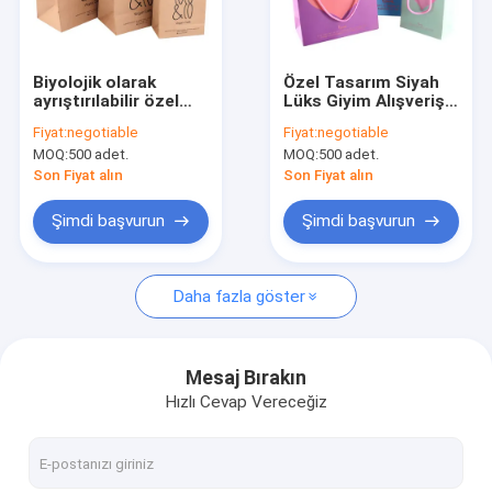
Fabrika turu
Kalite kontrol
Biyolojik olarak
Özel Tasarım Siyah
ayrıştırılabilir özel
Lüks Giyim Alışveriş
Bize Ulaşın
kağıt torba Kahve
Tote Sanat Hediye
Fiyat:
negotiable
Fiyat:
negotiable
dükkanı fırıncılık için
Kağıt Çantalar Giyim
MOQ:
500 adet.
MOQ:
500 adet.
el Kraft kağıt torba
Haberler
ile kahverengi
Son Fiyat alın
Son Fiyat alın
alışveriş ambalajı
Şimdi başvurun
Şimdi başvurun
Ekolojik Kağıt Torbaları
Daha fazla göster
Kraft Kağıt Torbalar
özel baskılı kağıt poşetler
Mesaj Bırakın
Hızlı Cevap Vereceğiz
Kişiselleştirilmiş Kağıt Torbalar
Kağıt Çanta Kolu