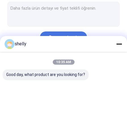
Fırın ambalajı torbaları
düz tabanlı kağıt torbalar
Lüks Noel Paketleme
Devam et
Kahve fincanı koltuğu
shelly
Kategorilerimiz
10:35 AM
Good day, what product are you looking for?
Ekolojik Kağıt
Kraft Kağıt Torbalar
özel baskılı ka
Torbaları
poşetler