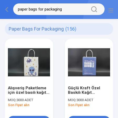
Paper Bags For Packaging
(156)
Alışveriş Paketleme
Güçlü Kraft Özel
için özel basılı kağıt
Baskılı Kağıt
torbaları Geri
Çantaları Yiyecek
MOQ:
3000 ADET
MOQ:
3000 ADET
dönüştürülebilir
Alışverişi için Ekolojik
Son Fiyat alın
Son Fiyat alın
kullanım