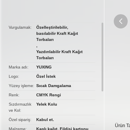
Vurgulamak
Özelleştirilebilir
,
basılabilir Kraft Kağıt
butto
Torbaları
,
Yazdırılabilir Kraft Kağıt
Torbaları
Marka adı
YUXING
Logo
Özel İstek
Yüzey işleme
Sıcak Damgalama
Renk
CMYK Rengi
Sızdırmazlık
Yelek Kolu
ve Kol
Özel sipariş
Kabul et.
Ürün T
Malzeme
Kaplı kağıt, Fildişi kartonu