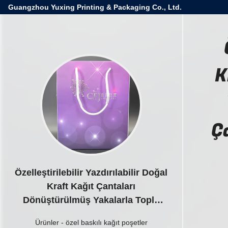
Guangzhou Yuxing Printing & Packaging Co., Ltd.
K
Ç
Özelleştirilebilir Yazdırılabilir Doğal
Kraft Kağıt Çantaları
Dönüştürülmüş Yakalarla Toplu
olarak Kraft Kağıt Çantaları
Ürünler
-
özel baskılı kağıt poşetler
Üreticileri Kağıt Mağazaları