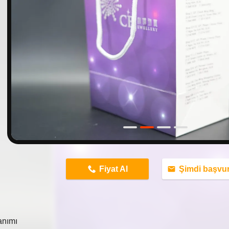
n
Fiyat Al
Şimdi başvu
anımı