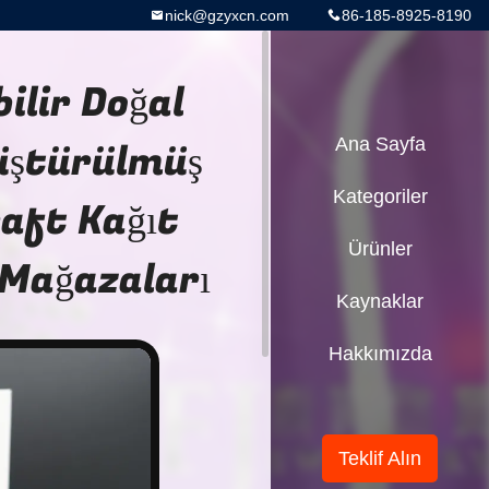
nick@gzyxcn.com
86-185-8925-8190
bilir Doğal
üştürülmüş
Ana Sayfa
Kategoriler
raft Kağıt
Ürünler
 Mağazaları
Kaynaklar
Hakkımızda
Teklif Alın