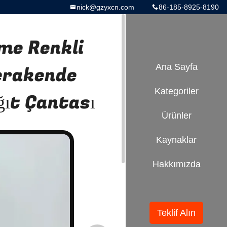
nick@gzyxcn.com
86-185-8925-8190
me Renkli
Perakende
Ana Sayfa
Kategoriler
ğıt Çantası
Ürünler
Kaynaklar
Hakkımızda
Teklif Alın