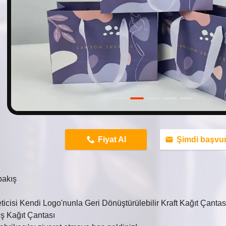
n
Fiyat Al
Şimdi başvu
bakış
ticisi Kendi Logo'nunla Geri Dönüştürülebilir Kraft Kağıt Çantası,
iş Kağıt Çantası