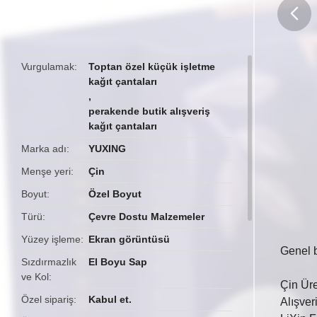
butto
Vurgulamak
Toptan özel küçük işletme
kağıt çantaları
,
perakende butik alışveriş
kağıt çantaları
Marka adı
YUXING
Menşe yeri
Çin
Boyut
Özel Boyut
Türü
Çevre Dostu Malzemeler
Yüzey işleme
Ekran görüntüsü
Genel 
Sızdırmazlık
El Boyu Sap
ve Kol
Çin Üre
Özel sipariş
Kabul et.
Alışver