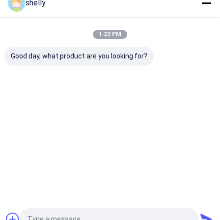
shelly
Ana
Hakkımızda
Bize
Desktop
sayfa
ulaşın
Site
Site Haritası
Privacy Policy
1:22 PM
Kalite
Ekolojik Kağıt Torbaları
Çin fabrikası.Copyright © 2025
Guangzhou Yuxing Printing & Packaging Co., Ltd.. All Rights
Good day, what product are you looking for?
Reserved.
Ev
Ürünler
Hakkımızda