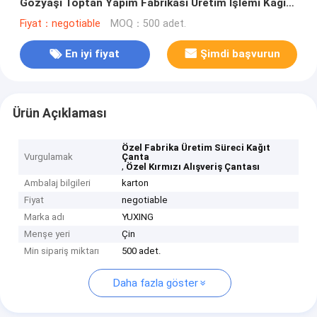
Gözyaşı Toptan Yapım Fabrikası Üretim İşlemi Kağıt
Çantası
Fiyat：negotiable
MOQ：500 adet.
En iyi fiyat
Şimdi başvurun
Ürün Açıklaması
Özel Fabrika Üretim Süreci Kağıt
Vurgulamak
Çanta
,
Özel Kırmızı Alışveriş Çantası
Ambalaj bilgileri
karton
Fiyat
negotiable
Marka adı
YUXING
Menşe yeri
Çin
Min sipariş miktarı
500 adet.
Daha fazla göster