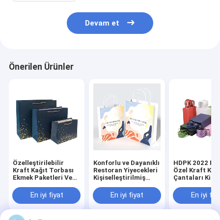
Devam et
Önerilen Ürünler
Özelleştirilebilir
Konforlu ve Dayanıklı
HDPK 2022 Fab
Kraft Kağıt Torbası
Restoran Yiyecekleri
Özel Kraft Kağ
Ekmek Paketleri Ve
Kişiselleştirilmiş
Çantaları Kişis
Tavuk Alışveriş
Premium Kraft Kağıt
Logoyla Alışve
Torbaları Gıda
Çantası
Hediye Kağıt
En iyi fiyat
En iyi fiyat
En iyi fiy
Paketi Tek
Çantaları
kullanımlık CMYK
Flexo Baskı